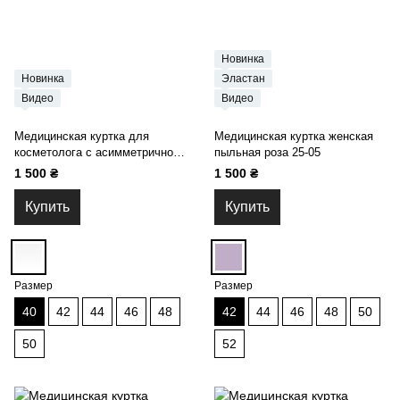
Новинка
Новинка
Эластан
Видео
Видео
Медицинская куртка для
Медицинская куртка женская
косметолога с асимметричной
пыльная роза 25-05
застежкой на пуговицах белая
1 500 ₴
1 500 ₴
24-15
Купить
Купить
Размер
Размер
40
42
44
46
48
42
44
46
48
50
50
52