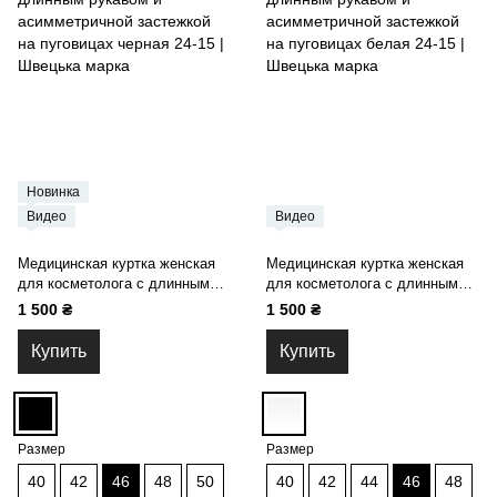
Новинка
Видео
Видео
Медицинская куртка женская
Медицинская куртка женская
для косметолога с длинным
для косметолога с длинным
рукавом и асимметричной
рукавом и асимметричной
1 500 ₴
1 500 ₴
застежкой на пуговицах черная
застежкой на пуговицах белая
24-15
24-15
Купить
Купить
Размер
Размер
40
42
46
48
50
40
42
44
46
48