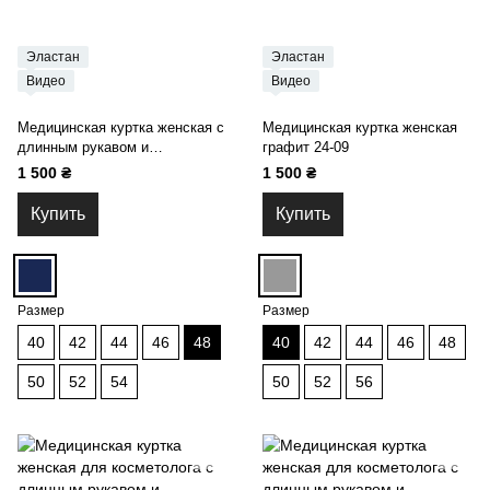
Эластан
Эластан
Видео
Видео
Медицинская куртка женская с
Медицинская куртка женская
длинным рукавом и
графит 24-09
асимметричной застежкой на
1 500 ₴
1 500 ₴
пуговицах тёмно-синяя 24-15
Купить
Купить
Размер
Размер
40
42
44
46
48
40
42
44
46
48
50
52
54
50
52
56