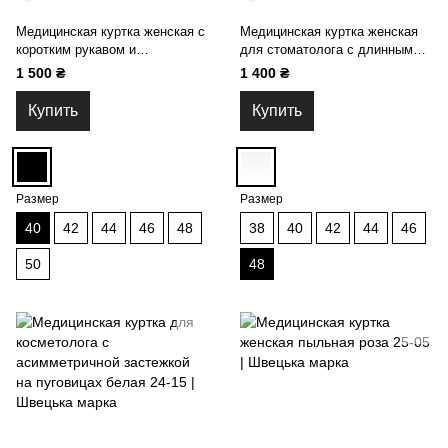
Медицинская куртка женская с
Медицинская куртка женская
коротким рукавом и
для стоматолога с длинным
асимметричной застежкой на
рукавом на пуговицах и
1 500 ₴
1 400 ₴
пуговицах черная 24-15
вышивкой Цветок белая 24-02
Купить
Купить
Размер
Размер
40
42
44
46
48
38
40
42
44
46
50
48