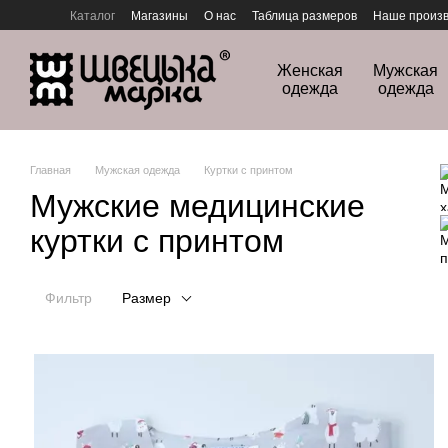
Перейти к основному контенту
Каталог
Магазины
О нас
Таблица размеров
Наше произв
Политика конфиденциальности
Женская
Мужская
одежда
одежда
Главная
Мужская одежда
Куртки с принтом
Мужские медицинские
куртки с принтом
Фильтр
Размер