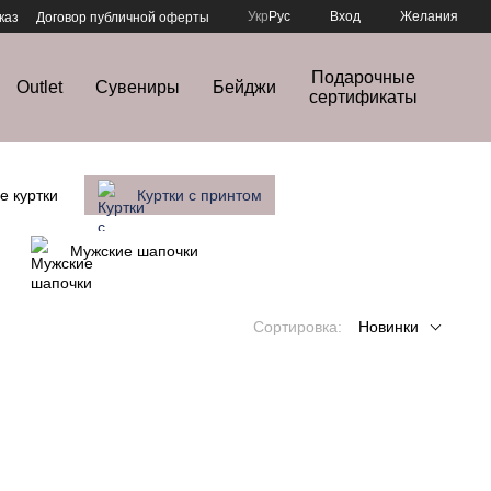
Укр
Рус
Вход
Желания
каз
Договор публичной оферты
Подарочные
Outlet
Сувениры
Бейджи
сертификаты
е куртки
Куртки с принтом
Мужские шапочки
Сортировка:
Новинки