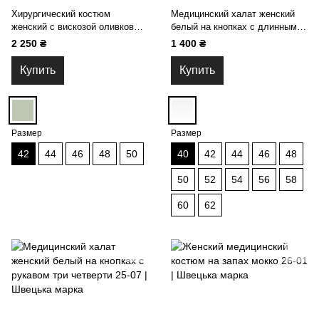
Хирургический костюм
Медицинский халат женский
женский с вискозой оливковый
белый на кнопках с длинным
24-10
рукавом 25-07
2 250 ₴
1 400 ₴
Купить
Купить
Размер
Размер
42
44
46
48
50
40
42
44
46
48
50
52
54
56
58
60
62