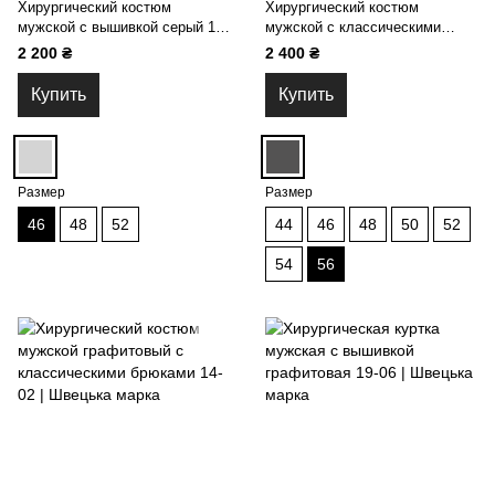
Хирургический костюм
Хирургический костюм
мужской с вышивкой серый 14-
мужской с классическими
02
брюками мокрый асфальт 14-
2 200 ₴
2 400 ₴
02
Купить
Купить
Размер
Размер
46
48
52
44
46
48
50
52
54
56