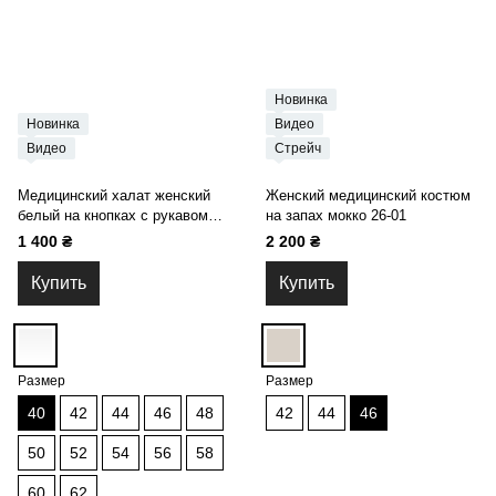
Новинка
Новинка
Видео
Видео
Стрейч
Медицинский халат женский
Женский медицинский костюм
белый на кнопках с рукавом
на запах мокко 26-01
три четверти 25-07
1 400 ₴
2 200 ₴
Купить
Купить
Размер
Размер
40
42
44
46
48
42
44
46
50
52
54
56
58
60
62