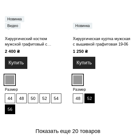
Новинка
Видео
Новинка
Хирургический костюм
Хирургическая куртка мужская
мужской графитовый с
с вышивкой графитовая 19-06
классическими брюками 14-02
2 400 ₴
1 250 ₴
Купить
Купить
Размер
Размер
44
48
50
52
54
48
52
56
Показать еще 20 товаров