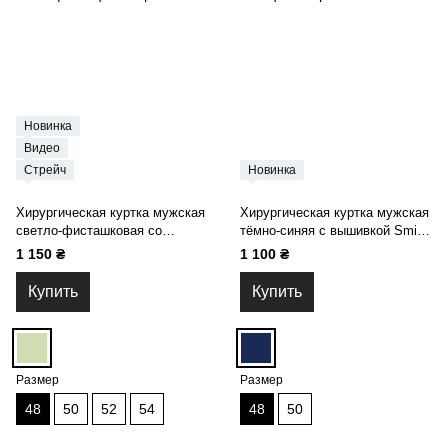
Новинка
Видео
Стрейч
Новинка
Хирургическая куртка мужская
Хирургическая куртка мужская
светло-фисташковая со
тёмно-синяя с вышивкой Smile
спандексом 24-12
14-02
1 150 ₴
1 100 ₴
Купить
Купить
Размер
Размер
48
50
52
54
48
50