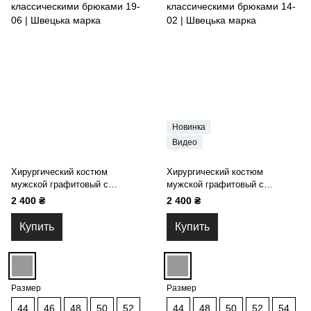
Новинка
Видео
Хирургический костюм
Хирургический костюм
мужской графитовый с
мужской графитовый с
классическими брюками 19-06
классическими брюками 14-02
2 400 ₴
2 400 ₴
Купить
Купить
Размер
Размер
44
46
48
50
52
44
48
50
52
54