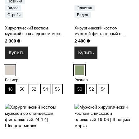
Новинка
Видео
Эластан
Стрейч
Видео
Хирургический костюм
Хирургический костюм
мужской со спандексом мокко
мужской фисташковый с
24-12
эластаном 14-02
2 300 ₴
2 400 ₴
Купить
Купить
Размер
Размер
48
50
52
54
56
50
52
54