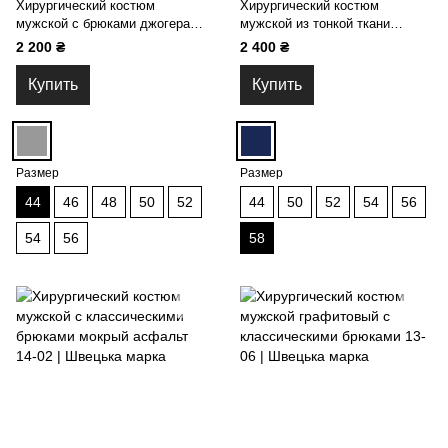
Хирургический костюм
Хирургический костюм
мужской с брюками джогерами
мужской из тонкой ткани
графитовый 19-06
тёмно-синий 14-02
2 200 ₴
2 400 ₴
Купить
Купить
Размер
Размер
44
46
48
50
52
44
50
52
54
56
54
56
58