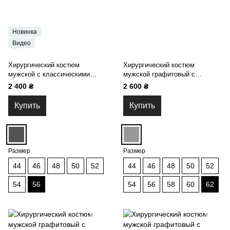
Новинка
Видео
Хирургический костюм
Хирургический костюм
мужской с классическими
мужской графитовый с
брюками мокрый асфальт 14-
классическими брюками 13-06
2 400 ₴
2 600 ₴
02
Купить
Купить
Размер
Размер
44
46
48
50
52
44
46
48
50
52
54
56
54
56
58
60
62