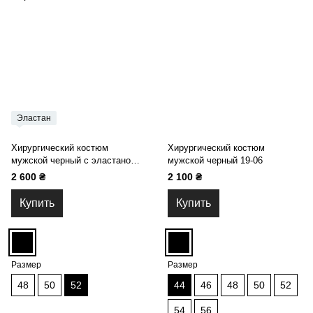
Эластан
Хирургический костюм
Хирургический костюм
мужской черный с эластаном
мужской черный 19-06
19-06
2 600 ₴
2 100 ₴
Купить
Купить
Размер
Размер
48
50
52
44
46
48
50
52
54
56