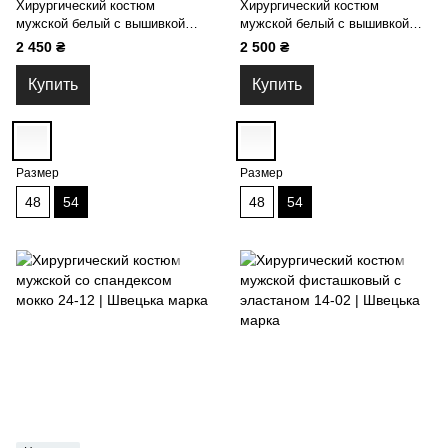
Хирургический костюм
Хирургический костюм
мужской белый с вышивкой
мужской белый с вышивкой
Smile и брюками на завязках
Smile 19-06
2 450 ₴
2 500 ₴
19-06
Купить
Купить
Размер
Размер
48
54
48
54