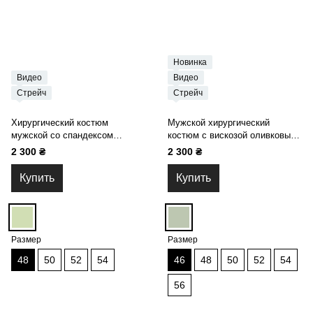
Новинка
Видео
Видео
Стрейч
Стрейч
Хирургический костюм
Мужской хирургический
мужской со спандексом
костюм с вискозой оливковый
фисташковый 24-12
19-06
2 300 ₴
2 300 ₴
Купить
Купить
Размер
Размер
48
50
52
54
46
48
50
52
54
56