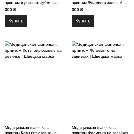
принтом в розовые зубки на
принтом Фламинго зеленый на
резинке
резинке
300 ₴
300 ₴
Купить
Купить
Медицинская шапочка с
Медицинская шапочка с
принтом Коты бирюзовые на
принтом Фламинго на завязках