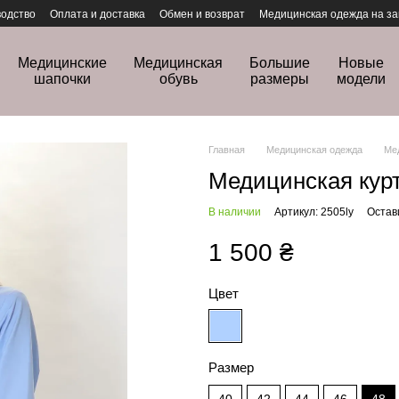
одство
Оплата и доставка
Обмен и возврат
Медицинская одежда на за
Медицинские
Медицинская
Большие
Новые
шапочки
обувь
размеры
модели
Главная
Медицинская одежда
Ме
Медицинская курт
В наличии
Артикул: 2505ly
Остав
1 500 ₴
Цвет
Размер