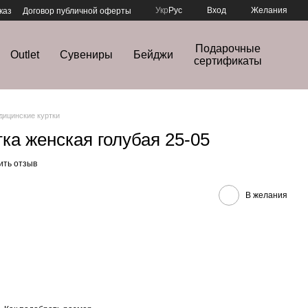
Укр
Рус
Вход
Желания
каз
Договор публичной оферты
Подарочные
Outlet
Сувениры
Бейджи
сертификаты
дицинские куртки
ка женская голубая 25-05
ить отзыв
В желания