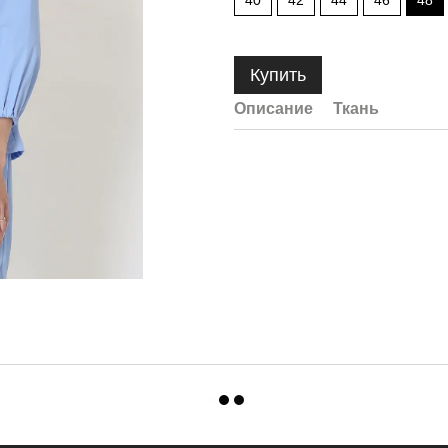
40
42
44
46
48
Купить
Описание
Ткань