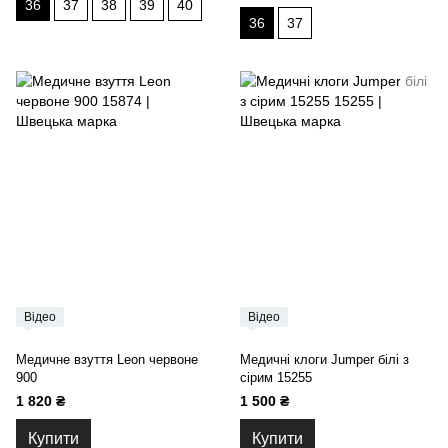
36
37
38
39
40
36
37
Відео
Відео
Медичне взуття Leon червоне
Медичні клоги Jumper білі з
900
сірим 15255
1 820 ₴
1 500 ₴
Купити
Купити