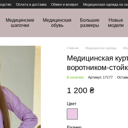
одство
Оплата и доставка
Обмен и возврат
Медицинская одежда на за
Медицинские
Медицинская
Большие
Новые
шапочки
обувь
размеры
модели
Главная
Медицинская одежда
Ме
Медицинская курт
воротником-стойк
В наличии
Артикул: 17177
Остав
1 200 ₴
Цвет
Размер