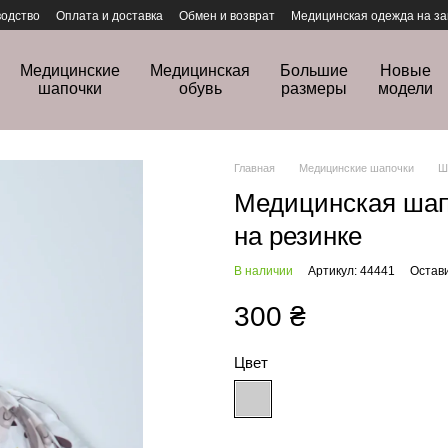
одство
Оплата и доставка
Обмен и возврат
Медицинская одежда на за
Медицинские
Медицинская
Большие
Новые
шапочки
обувь
размеры
модели
Главная
Медицинские шапочки
Ш
Медицинская шап
на резинке
В наличии
Артикул: 44441
Остав
300 ₴
Цвет