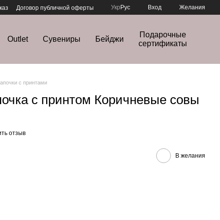
Укр
Рус
Вход
Желания
каз
Договор публичной оферты
Подарочные
Outlet
Сувениры
Бейджи
сертификаты
апочки с принтами
очка с принтом Коричневые совы
ить отзыв
В желания