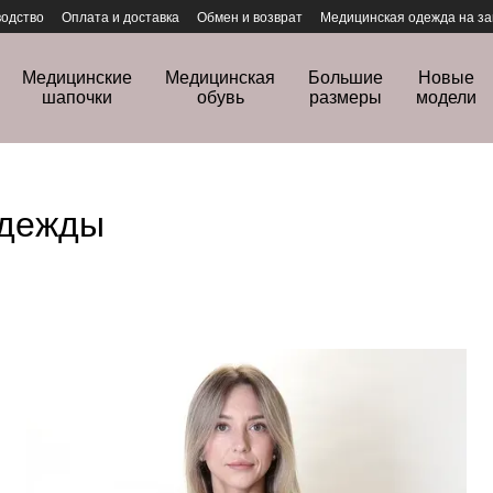
одство
Оплата и доставка
Обмен и возврат
Медицинская одежда на за
Медицинские
Медицинская
Большие
Новые
шапочки
обувь
размеры
модели
одежды