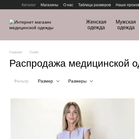
Перейти к основному контенту
Каталог
Магазины
О нас
Таблица размеров
Наше произв
Политика конфиденциальности
Женская
Мужская
одежда
одежда
Главная
Outlet
Распродажа медицинской 
Фильтр
Размер
Размеры