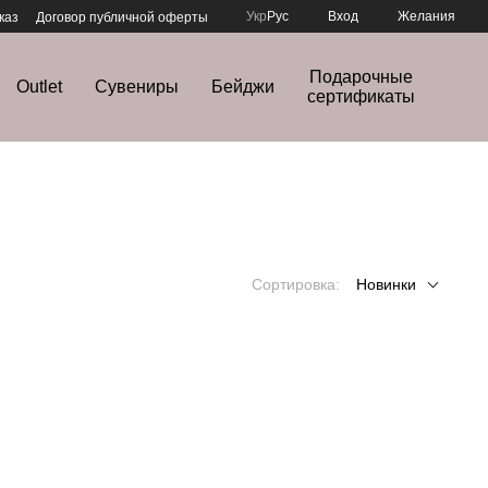
Укр
Рус
Вход
Желания
каз
Договор публичной оферты
Подарочные
Outlet
Сувениры
Бейджи
сертификаты
Сортировка:
Новинки