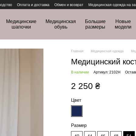
одство
Оплата и доставка
Обмен и возврат
Медицинская одежда на за
Медицинские
Медицинская
Большие
Новые
шапочки
обувь
размеры
модели
Главная
Медицинская одежда
Ме
Медицинский кос
В наличии
Артикул: 2102H
Остав
2 250 ₴
Цвет
Размер