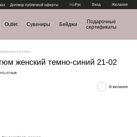
Укр
Рус
Вход
Желания
каз
Договор публичной оферты
Подарочные
Outlet
Сувениры
Бейджи
сертификаты
дицинские костюмы
тюм женский темно-синий 21-02
ить отзыв
В желания