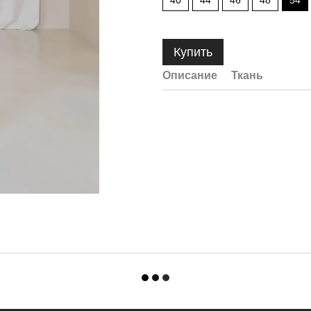
40
44
46
48
54
Купить
Описание
Ткань