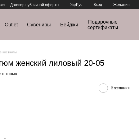
Укр
Рус
Вход
Желания
каз
Договор публичной оферты
Подарочные
Outlet
Сувениры
Бейджи
сертификаты
е костюмы
тюм женский лиловый 20-05
ить отзыв
В желания