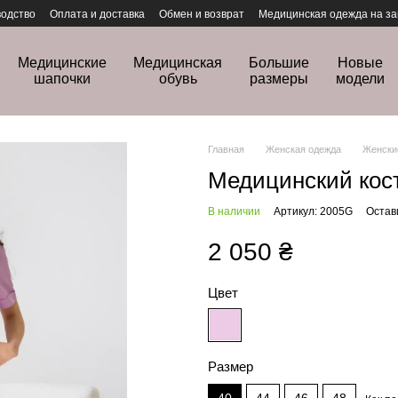
одство
Оплата и доставка
Обмен и возврат
Медицинская одежда на за
Медицинские
Медицинская
Большие
Новые
шапочки
обувь
размеры
модели
Главная
Женская одежда
Женски
Медицинский кос
В наличии
Артикул: 2005G
Остав
2 050 ₴
Цвет
Размер