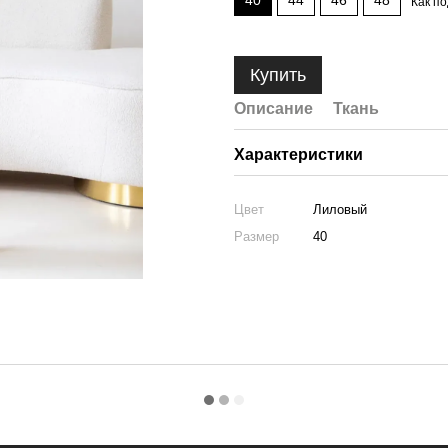
40
44
46
48
Как п
Купить
Описание
Ткань
Характеристики
Цвет
Лиловый
Размер
40