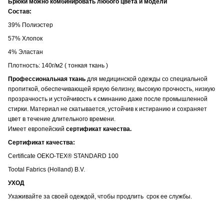
Брюки можно комбинировать любого цвета и модели
Состав:
39% Полиэстер
57% Хлопок
4% Эластан
Плотность: 140г/м2 ( тонкая ткань )
Профессиональная ткань
для медицинской одежды со специальной
пропиткой, обеспечивающей яркую белизну, высокую прочность, низкую
прозрачность и устойчивость к сминанию даже после промышленной
стирки. Материал не скатывается, устойчив к истиранию и сохраняет
цвет в течение длительного времени.
Имеет европейский
сертификат качества.
Сертификат качества:
Certificate OEKO-TEX® STANDARD 100
Tootal Fabrics (Holland) B.V.
УХОД
Ухаживайте за своей одеждой, чтобы продлить срок ее службы.