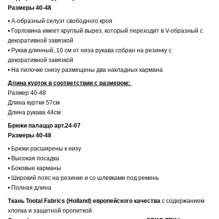
Размеры 40-48
• А-образный силуэт свободного кроя
• Горловина имеет круглый вырез, который переходит в V-образный с
декоративной завязкой
• Рукав длинный, 10 см от низа рукава собран на резинку с
декоративной завязкой
• На пилочке снизу размещены два накладных кармана
Длина курток в соответствии с размером:
Размер 40-48
Длина куртки 57см
Длина рукава 44см
Брюки палаццо арт.24-07
Размеры 40-48
• Брюки расширены к низу
• Высокая посадка
• Боковые карманы
• Широкий пояс на резинке и со шлевками под ремень
• Полная длина
Ткань Tootal Fabrics (Holland) европейского качества
с содержанием
хлопка и защитной пропиткой.