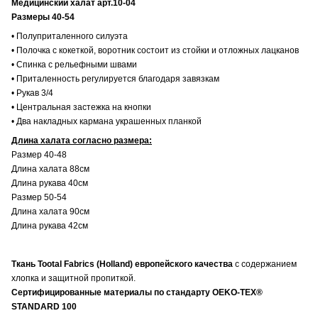
Медицинский халат арт.10-04
Размеры 40-54
• Полуприталенного силуэта
• Полочка с кокеткой, воротник состоит из стойки и отложных лацканов
• Спинка с рельефными швами
• Приталенность регулируется благодаря завязкам
• Рукав 3/4
• Центральная застежка на кнопки
• Два накладных кармана украшенных планкой
Длина халата согласно размера:
Размер 40-48
Длина халата 88см
Длина рукава 40см
Размер 50-54
Длина халата 90см
Длина рукава 42см
Ткань Tootal Fabrics (Holland) европейского качества
с содержанием
хлопка и защитной пропиткой.
Сертифицированные материалы по стандарту OEKO-TEX®
STANDARD 100