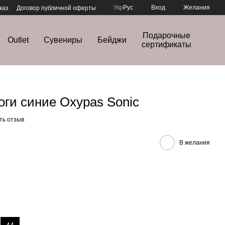
Укр
Рус
Вход
Желания
каз
Договор публичной оферты
Подарочные
Outlet
Сувениры
Бейджи
сертификаты
ги синие Oxypas Sonic
ть отзыв
В желания