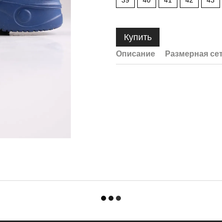
39
40
41
42
43
Купить
Описание
Размерная се