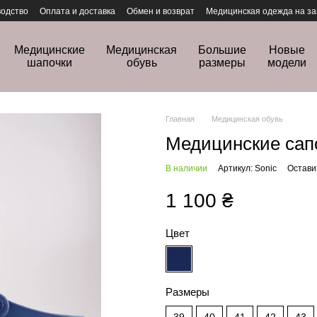
одство
Оплата и доставка
Обмен и возврат
Медицинская одежда на за
Медицинские
Медицинская
Большие
Новые
шапочки
обувь
размеры
модели
Главная
Медицинская обувь
Медицинские сапо
В наличии
Артикул: Sonic
Остави
1 100 ₴
Цвет
Размеры