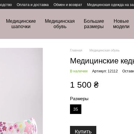
одство
Оплата и доставка
Обмен и возврат
Медицинская одежда на за
Медицинские
Медицинская
Большие
Новые
шапочки
обувь
размеры
модели
Главная
Медицинская обувь
Медицинские кеды
В наличии
Артикул: 12112
Остави
1 500 ₴
Размеры
35
Купить