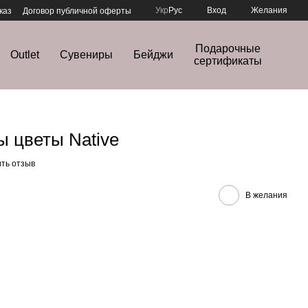
Укр
Рус
Вход
Желания
каз
Договор публичной оферты
Подарочные
Outlet
Сувениры
Бейджи
сертификаты
 цветы Native
ть отзыв
В желания