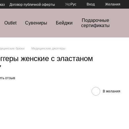
Укр
Рус
Вход
Желания
каз
Договор публичной оферты
Подарочные
Outlet
Сувениры
Бейджи
сертификаты
дицинские брюки
Медицинские джоггеры
ггеры женские с эластаном
7
ить отзыв
В желания