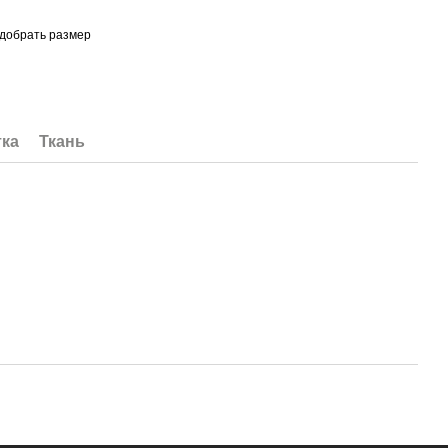
одобрать размер
тка
Ткань