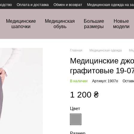
одство
Оплата и доставка
Обмен и возврат
Медицинская одежда на за
Медицинские
Медицинская
Большие
Новые
шапочки
обувь
размеры
модели
Главная
Медицинская одежда
Ме
Медицинские джо
графитовые 19-0
В наличии
Артикул: 1907o
Остав
1 200 ₴
Цвет
Размер