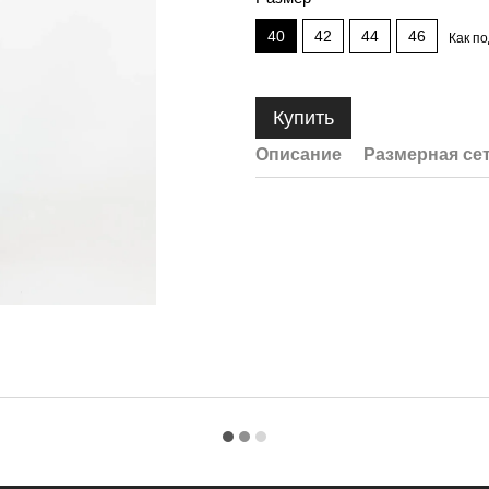
40
42
44
46
Как п
Купить
Описание
Размерная се