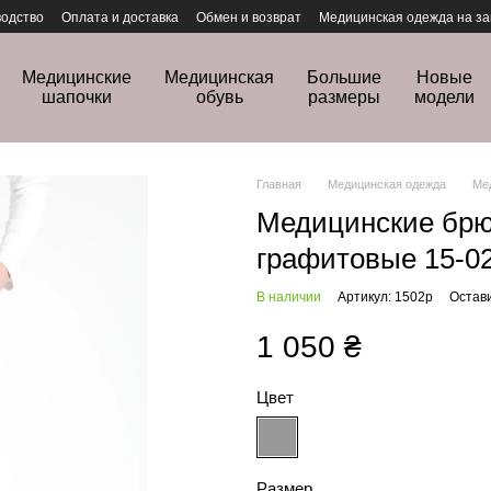
одство
Оплата и доставка
Обмен и возврат
Медицинская одежда на за
Медицинские
Медицинская
Большие
Новые
шапочки
обувь
размеры
модели
Главная
Медицинская одежда
Ме
Медицинские брю
графитовые 15-0
В наличии
Артикул: 1502p
Остав
1 050 ₴
Цвет
Размер