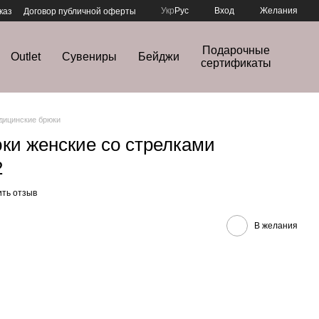
Укр
Рус
Вход
Желания
каз
Договор публичной оферты
Подарочные
Outlet
Сувениры
Бейджи
сертификаты
дицинские брюки
ки женские со стрелками
2
ить отзыв
В желания