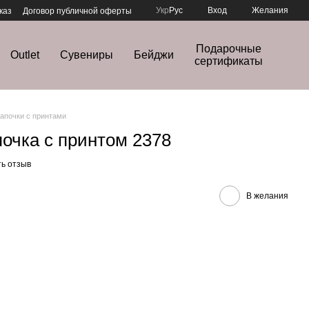
Укр
Рус
Вход
Желания
каз
Договор публичной оферты
Подарочные
Outlet
Сувениры
Бейджи
сертификаты
апочки с принтами
очка с принтом 2378
ь отзыв
В желания