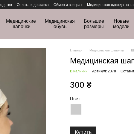
одство
Оплата и доставка
Обмен и возврат
Медицинская одежда на за
Медицинские
Медицинская
Большие
Новые
шапочки
обувь
размеры
модели
Главная
Медицинские шапочки
Ш
Медицинская шап
В наличии
Артикул: 2378
Оставит
300 ₴
Цвет
Купить