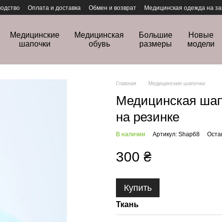
одство
Оплата и доставка
Обмен и возврат
Медицинская одежда на за
Медицинские
Медицинская
Большие
Новые
шапочки
обувь
размеры
модели
Главная
Медицинские шапочки
Медицинская шап
на резинке
В наличии
Артикул: Shap68
Оста
300 ₴
Купить
Ткань