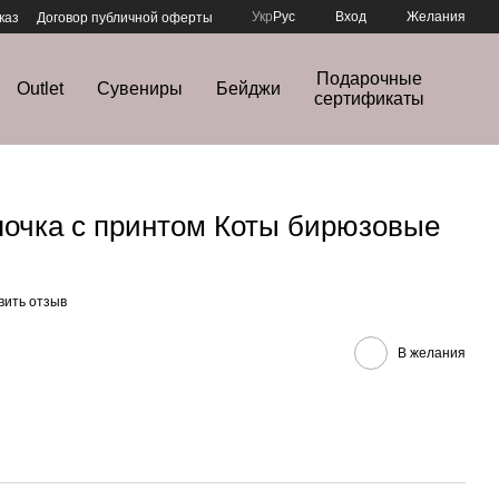
Укр
Рус
Вход
Желания
каз
Договор публичной оферты
Подарочные
Outlet
Сувениры
Бейджи
сертификаты
очка с принтом Коты бирюзовые
вить отзыв
В желания