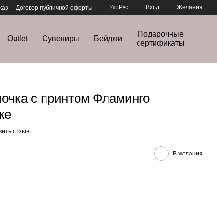
Укр
Рус
Вход
Желания
каз
Договор публичной оферты
Подарочные
Outlet
Сувениры
Бейджи
сертификаты
очка с принтом Фламинго
ке
вить отзыв
В желания