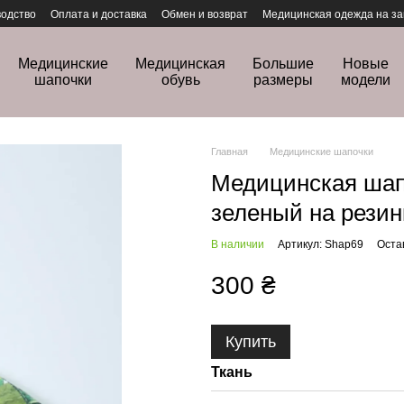
одство
Оплата и доставка
Обмен и возврат
Медицинская одежда на за
Медицинские
Медицинская
Большие
Новые
шапочки
обувь
размеры
модели
Главная
Медицинские шапочки
Медицинская шап
зеленый на резин
В наличии
Артикул: Shap69
Оста
300 ₴
Купить
Ткань