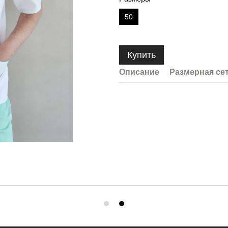
50
Купить
Описание
Размерная се