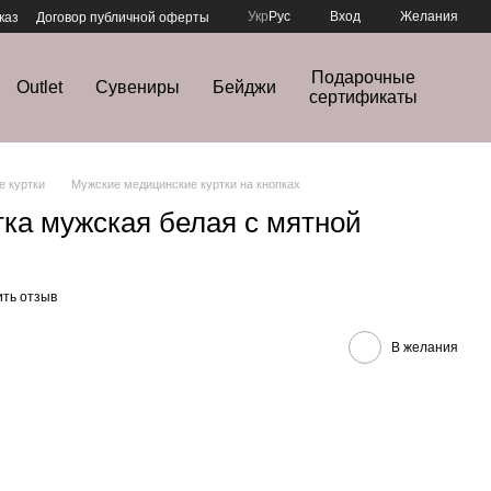
Укр
Рус
Вход
Желания
каз
Договор публичной оферты
Подарочные
Outlet
Сувениры
Бейджи
сертификаты
е куртки
Мужские медицинские куртки на кнопках
ка мужская белая с мятной
ить отзыв
В желания