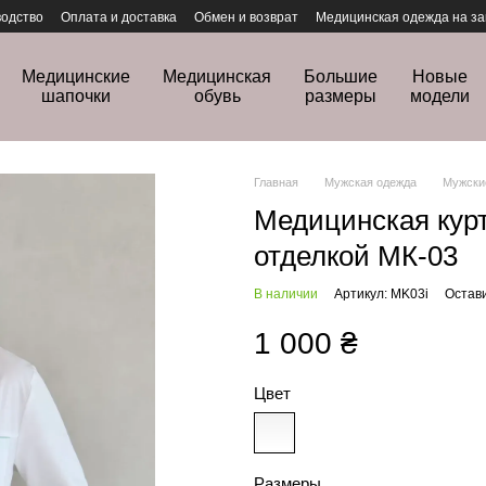
одство
Оплата и доставка
Обмен и возврат
Медицинская одежда на за
Медицинские
Медицинская
Большие
Новые
шапочки
обувь
размеры
модели
Главная
Мужская одежда
Мужски
Медицинская курт
отделкой МК-03
В наличии
Артикул: MK03i
Остав
1 000 ₴
Цвет
Размеры