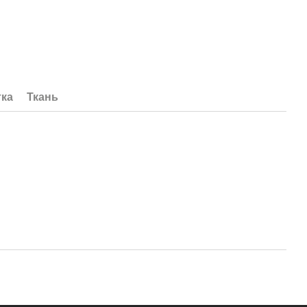
тка
Ткань