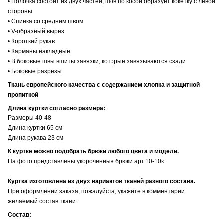
• Полочка состоит из двух частей, шов по косой образует кокетку с левой
стороны
• Спинка со средним швом
• V-образный вырез
• Короткий рукав
• Карманы накладные
• В боковые швы вшиты завязки, которые завязываются сзади
• Боковые разрезы
Ткань европейского качества с содержанием хлопка и защитной
пропиткой
Длина куртки согласно размера:
Размеры 40-48
Длина куртки 65 см
Длина рукава 23 см
К куртке можно подобрать брюки любого цвета и модели.
На фото представлены укороченные брюки арт.10-10к
Куртка изготовлена из двух вариантов тканей разного состава.
При оформлении заказа, пожалуйста, укажите в комментарии
желаемый состав ткани.
Состав: