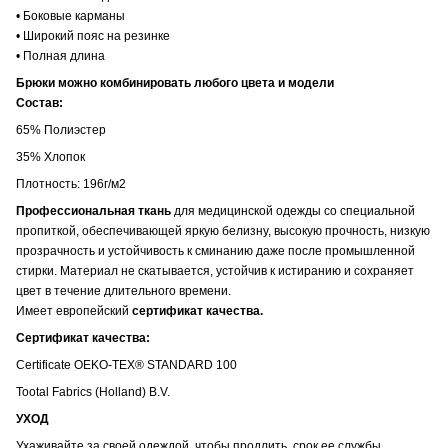
• Боковые карманы
• Широкий пояс на резинке
• Полная длина
Брюки можно комбинировать любого цвета и модели
Состав:
65% Полиэстер
35% Хлопок
Плотность: 196г/м2
Профессиональная ткань
для медицинской одежды со специальной
пропиткой, обеспечивающей яркую белизну, высокую прочность, низкую
прозрачность и устойчивость к сминанию даже после промышленной
стирки. Материал не скатывается, устойчив к истиранию и сохраняет
цвет в течение длительного времени.
Имеет европейский
сертификат качества.
Сертификат качества:
Certificate OEKO-TEX® STANDARD 100
Tootal Fabrics (Holland) B.V.
УХОД
Ухаживайте за своей одеждой, чтобы продлить срок ее службы.