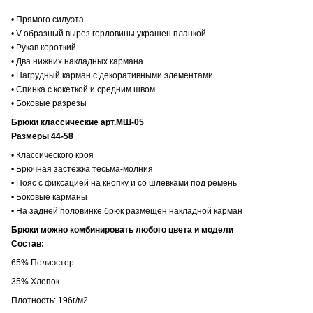
• Прямого силуэта
• V-образный вырез горловины украшен планкой
• Рукав короткий
• Два нижних накладных кармана
• Нагрудный карман с декоративными элементами
• Спинка с кокеткой и средним швом
• Боковые разрезы
Брюки классические арт.МШ-05
Размеры 44-58
• Классического кроя
• Брючная застежка тесьма-молния
• Пояс с фиксацией на кнопку и со шлевками под ремень
• Боковые карманы
• На задней половинке брюк размещен накладной карман
Брюки можно комбинировать любого цвета и модели
Состав:
65% Полиэстер
35% Хлопок
Плотность: 196г/м2