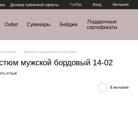
Укр
Рус
Вход
Желания
каз
Договор публичной оферты
Подарочные
Outlet
Сувениры
Бейджи
сертификаты
е костюмы
Мужские хирургические костюмы
остюм мужской бордовый 14-02
ить отзыв
В желания