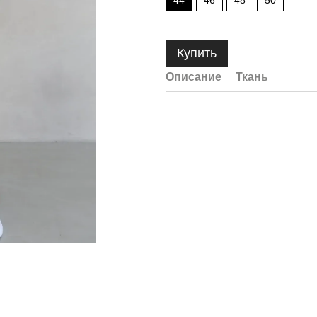
44
46
48
50
Купить
Описание
Ткань