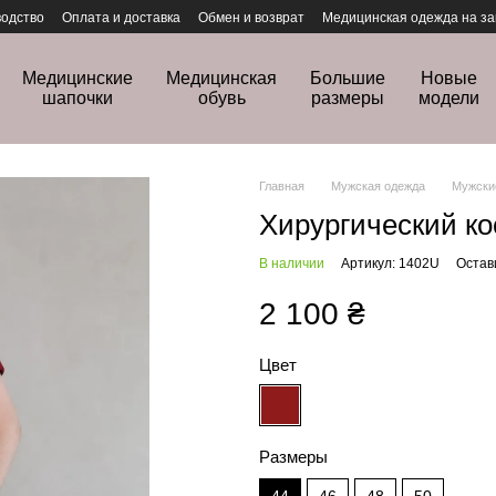
одство
Оплата и доставка
Обмен и возврат
Медицинская одежда на за
Медицинские
Медицинская
Большие
Новые
шапочки
обувь
размеры
модели
Главная
Мужская одежда
Мужски
Хирургический к
В наличии
Артикул: 1402U
Остав
2 100 ₴
Цвет
Размеры