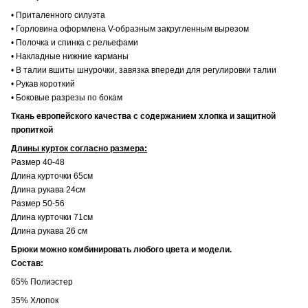
• Приталенного силуэта
• Горловина оформлена V-образным закругленным вырезом
• Полочка и спинка с рельефами
• Накладные нижние карманы
• В талии вшиты шнурочки, завязка впереди для регулировки талии
• Рукав короткий
• Боковые разрезы по бокам
Ткань европейского качества с содержанием хлопка и защитной
пропиткой
Длины курток согласно размера:
Размер 40-48
Длина курточки 65см
Длина рукава 24см
Размер 50-56
Длина курточки 71см
Длина рукава 26 см
Брюки можно комбинировать любого цвета и модели.
Состав:
65% Полиэстер
35% Хлопок