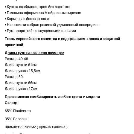
• Куртка свободного кроя без застежки
• Головина оформлена V-образным вырезом
• Карманы в боковых швах
• Низ спинки собран резинкой удлиненный посередине
• Рукав короткий со спущенными плечами
Ткань европейского качества с содержанием хлопка и защитной
пропиткой
Длины куртки согласно размера:
Размер 40-48
Длина куртки 61см
Длина рукава 15,5см
Размер 50
Длина куртки 66см
Длина рукава 17см
Брюки можно комбинировать любого цвета и модели
Склад:
65% Поліестер
35% Бавовни
Щільність: 196г/м2 ( щільна тканина )