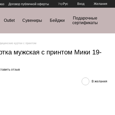
Укр
Рус
Вход
Желания
каз
Договор публичной оферты
Подарочные
Outlet
Сувениры
Бейджи
сертификаты
дицинские куртки с принтом
ртка мужская с принтом Мики 19-
тавить отзыв
В желания