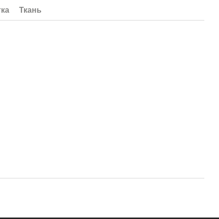
тка
Ткань