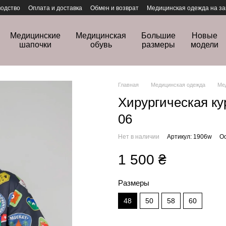
одство
Оплата и доставка
Обмен и возврат
Медицинская одежда на за
Медицинские
Медицинская
Большие
Новые
шапочки
обувь
размеры
модели
Главная
Медицинская одежда
Ме
Хирургическая ку
06
Нет в наличии
Артикул: 1906w
Ос
1 500 ₴
Размеры
48
50
58
60