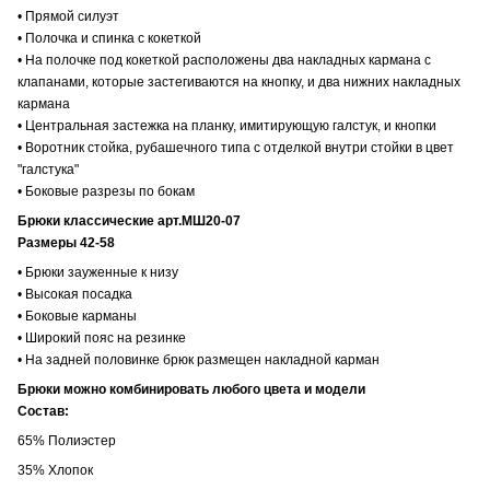
• Прямой силуэт
• Полочка и спинка с кокеткой
• На полочке под кокеткой расположены два накладных кармана с
клапанами, которые застегиваются на кнопку, и два нижних накладных
кармана
• Центральная застежка на планку, имитирующую галстук, и кнопки
• Воротник стойка, рубашечного типа с отделкой внутри стойки в цвет
"галстука"
• Боковые разрезы по бокам
Брюки классические арт.МШ20-07
Размеры 42-58
• Брюки зауженные к низу
• Высокая посадка
• Боковые карманы
• Широкий пояс на резинке
• На задней половинке брюк размещен накладной карман
Брюки можно комбинировать любого цвета и модели
Состав:
65% Полиэстер
35% Хлопок