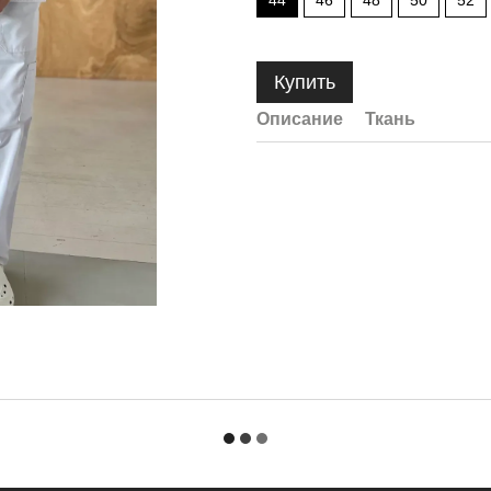
44
46
48
50
52
Купить
Описание
Ткань