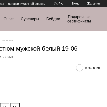
Укр
Рус
Вход
Желания
каз
Договор публичной оферты
Подарочные
Outlet
Сувениры
Бейджи
сертификаты
е костюмы
остюм мужской белый 19-06
ить отзыв
В желания