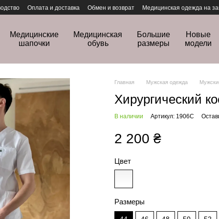
одство
Оплата и доставка
Обмен и возврат
Медицинская одежда на за
Медицинские
Медицинская
Большие
Новые
шапочки
обувь
размеры
модели
Главная
Мужская одежда
Мужски
Хирургический к
В наличии
Артикул: 1906C
Остав
2 200 ₴
Цвет
Размеры