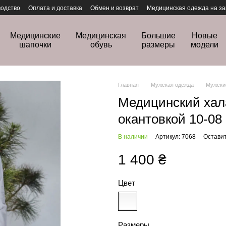
одство
Оплата и доставка
Обмен и возврат
Медицинская одежда на за
Медицинские
Медицинская
Большие
Новые
шапочки
обувь
размеры
модели
Главная
Мужская одежда
Мужски
Медицинский хал
окантовкой 10-08
В наличии
Артикул: 7068
Оставит
1 400 ₴
Цвет
Размеры