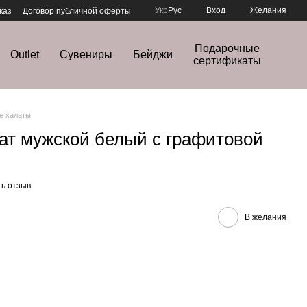
Укр
Рус
Вход
Желания
каз
Договор публичной оферты
Подарочные
Outlet
Сувениры
Бейджи
сертификаты
е халаты
ат мужской белый с графитовой
ь отзыв
В желания