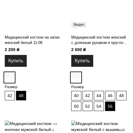
Видео
Медицинский костюм на запах
Медицинский костюм женский
женский белый 11-06
с длинным рукавом и круглой
горловиной на кнопках и
2 200 ₴
2 600 ₴
завязках с укороченными
джинсами белый 14-07
Купить
Купить
Размер
Размер
42
48
40
42
44
46
48
50
52
54
56