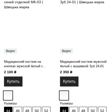
Видео
Видео
Медицинский костюм на
Медицинский костюм мужской
кнопках мужской белый с
белый с вышивкой Зуб 24-01
синей отделкой МК-03
2 100 ₴
2 350 ₴
Купить
Купить
Размеры
Размеры
44
46
48
50
52
44
46
48
50
52