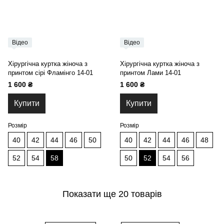
Відео
Відео
Хірургічна куртка жіноча з
Хірургічна куртка жіноча з
принтом сірі Фламінго 14-01
принтом Лами 14-01
1 600 ₴
1 600 ₴
Купити
Купити
Розмір
Розмір
40
42
44
46
50
40
42
44
46
48
52
54
58
50
52
54
56
Показати ще 20 товарів