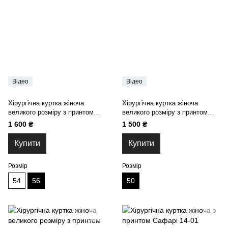
Відео
Відео
Хірургічна куртка жіноча
Хірургічна куртка жіноча
великого розміру з принтом
великого розміру з принтом
рожеві Динозаври 13-07
рожеве Пір'я 13-07
1 600 ₴
1 500 ₴
Купити
Купити
Розмір
Розмір
54
56
50