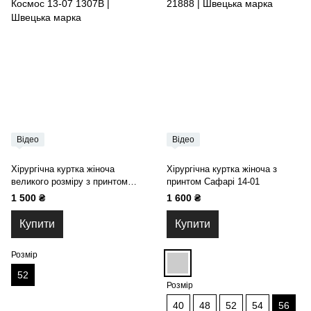
Відео
Відео
Хірургічна куртка жіноча
Хірургічна куртка жіноча з
великого розміру з принтом
принтом Сафарі 14-01
Космос 13-07
1 500 ₴
1 600 ₴
Купити
Купити
Розмір
52
Розмір
40
48
52
54
56