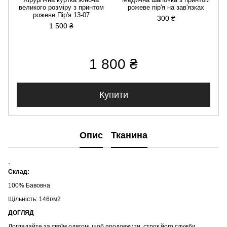
великого розміру з принтом
рожеве пір'я на зав'язках
рожеве Пір'я 13-07
300 ₴
1 500 ₴
1 800 ₴
Купити
Опис
Тканина
.
Склад:
100% Бавовна
Щільність: 146г/м2
ДОГЛЯД
Доглядайте за своїм одягом, щоб продовжити строк його служби.