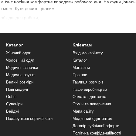
, а їхнє носіння комфортне впродовж робочого дня. На функціональ
 може бути досить цікавим:
еобхідні для роботи;
і зняттю костюма;
 будь-який тип фігури й вподобання.
Каталог
Клієнтам
ької марки: гарантія якості
Жіночий одяг
Вхід до кабінету
вигідно вкласти кошти в професійний імідж. У такому одязі ви будет
Чоловічий одяг
Каталог
оброзичливу атмосферу: колегам вдасться підняти настрій, а паціє
Медичні шапочки
Магазини
 до втрати кольору. Прати одяг можна без побоювань — регулярні де
Медичне взуття
Про нас
 моделями.
Великі розміри
Таблиця розмірів
 онлайн або телефоном із різних міст і областей. У нас налагодже
Нові моделі
Наше виробництво
придбати необхідну кількість виробів за хорошою ціною — від одно
Outlet
Оплата і доставка
рки.
Сувеніри
Обмін та повернення
Бейджі
Мапа сайту
Подарункові сертифікати
Медичний одяг оптом
Договір публічної оферти
Політика конфіденційності