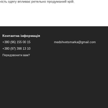
ність одягу впливає ретельно продуманий крій.
Контактна інформація
+380 (96) 155 00 15
medshvetsmarka@gmail.com
е виглядати стильно й оригінально. Вибір яскравих і
+380 (97) 398 13 10
нти до вас ставитимуться з підвищеною довірою.
Передзвонити вам?
лікатні прання не зіпсують зовнішній вигляд виробів. Коштують
на доставка територією України. У Києві ж кожен охочий зможе
го комплекту. Пропонуємо детально вивчити каталог і