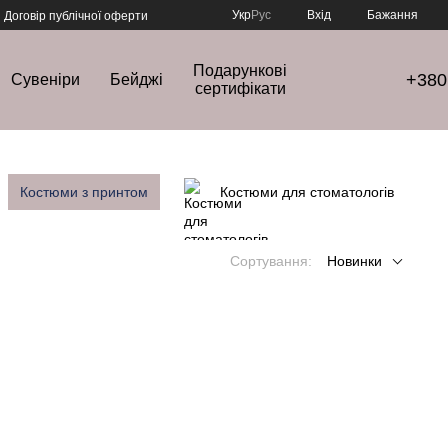
Укр
Рус
Вхід
Бажання
Договір публічної оферти
Подарункові
+380
Сувеніри
Бейджі
сертифікати
Костюми з принтом
Костюми для стоматологів
Сортування:
Новинки