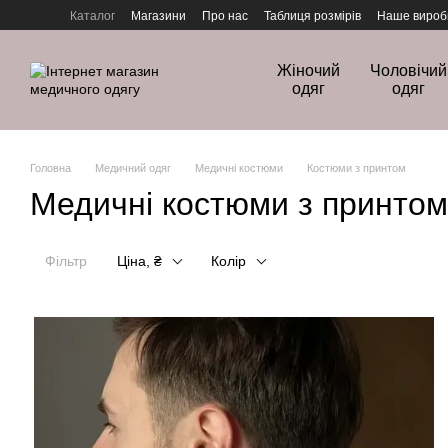
Перейти до основного контенту
Каталог
Магазини
Про нас
Таблиця розмірів
Наше вироб
Політика конфіденційності
Жіночий
Чоловічий
одяг
одяг
Головна
Медичний одяг
Медичні костюми
Костюми з принтом
Медичні костюми з принтом
Фільтр
Ціна, ₴
Колір