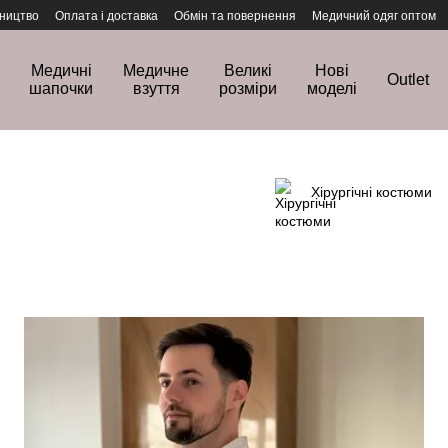
ництво
Оплата і доставка
Обмін та повернення
Медичний одяг оптом
Медичні
Медичне
Великі
Нові
Outlet
шапочки
взуття
розміри
моделі
Хірургічні костюми