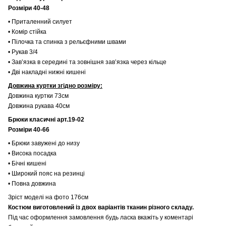
Розміри 40-48
• Приталенний силует
• Комір стійка
• Пілочка та спинка з рельєфними швами
• Рукав 3/4
• Зав’язка в середині та зовнішня зав’язка через кільце
• Дві накладні нижні кишені
Довжина куртки згідно розміру:
Довжина куртки 73см
Довжина рукава 40см
Брюки класичні арт.19-02
Розміри 40-66
• Брюки завужені до низу
• Висока посадка
• Бічні кишені
• Широкий пояс на резинці
• Повна довжина
Зріст моделі на фото 176см
Костюм виготовлений із двох варіантів тканин рiзного складу.
Під час оформлення замовлення будь ласка вкажіть у коментарі