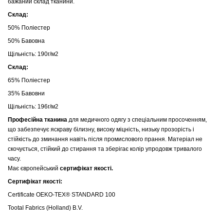
бажаний склад тканини.
Склад:
50% Поліестер
50% Бавовна
Щільність: 190г/м2
Склад:
65% Поліестер
35% Бавовни
Щільність: 196г/м2
Професійна тканина
для медичного одягу з спеціальним просоченням,
що забезпечує яскраву білизну, високу міцність, низьку прозорість і
стійкість до зминання навіть після промислового прання. Матеріал не
скочується, стійкий до стирання та зберігає колір упродовж тривалого
часу.
Має європейський
сертифікат якості.
Сертифікат якості:
Certificate OEKO-TEX® STANDARD 100
Tootal Fabrics (Holland) B.V.