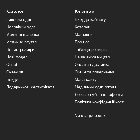
Каталог
Клієнтам
Жіночий одяг
Вхід до кабінету
Чоловічий одяг
Каталог
Медичні шапочки
Магазини
Медичне взуття
Про нас
Великі розміри
Таблиця розмірів
Нові моделі
Наше виробництво
Outlet
Оплата і доставка
Сувеніри
Обмін та повернення
Бейджі
Мапа сайту
Подарункові сертифікати
Медичний одяг оптом
Договір публічної оферти
Політика конфіденційності
Ми в соцмережах