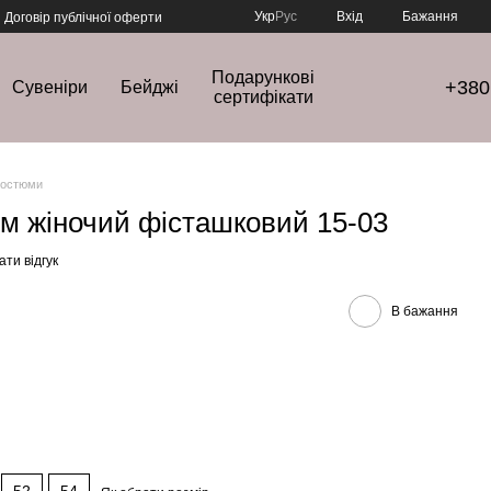
Укр
Рус
Вхід
Бажання
Договір публічної оферти
Подарункові
+380
Сувеніри
Бейджі
сертифікати
костюми
юм жіночий фісташковий 15-03
ти відгук
В бажання