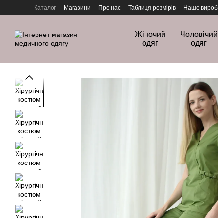
Перейти до основного контенту
Каталог
Магазини
Про нас
Таблиця розмірів
Наше вироб
Політика конфіденційності
Жіночий
Чоловічий
одяг
одяг