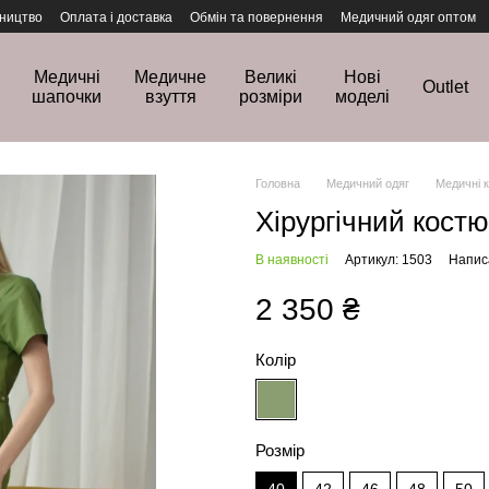
ництво
Оплата і доставка
Обмін та повернення
Медичний одяг оптом
Медичні
Медичне
Великі
Нові
Outlet
шапочки
взуття
розміри
моделі
Головна
Медичний одяг
Медичні 
Хірургічний кост
В наявності
Артикул: 1503
Написа
2 350 ₴
Колір
Розмір