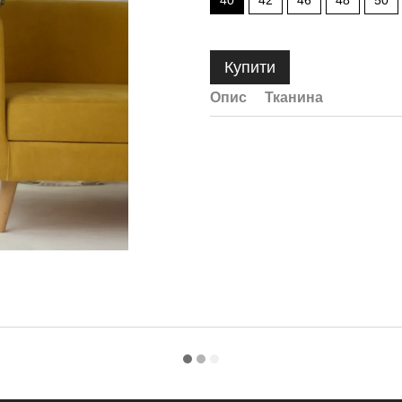
40
42
46
48
50
Купити
Опис
Тканина