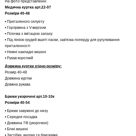
На фото представленні:
Медична куртка арт.22-07
Розміри 40-48
• Приталеного силуету
• Горлрвина з V-вирізом
• Пілочка з імітацією запаху
• Під лінією грудей вшиті паски, зав'язка поперду для ругулювання
приталенності
• Нижні накладні кишені
• Рукав короткий
Довжина куртки згідно розміру:
Розмір 40-48
Довжина куртки
Довжна рукава
Брюки укорочені арт.10-10к
Розміри 40-54
• Брюки завужені до низу
• Середня посадка
• Довжина 7/8 (укорочені)
• Бічні кишені
• Застібка: кнопка та блискавка