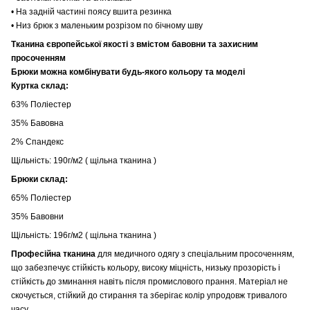
• На задній частині поясу вшита резинка
• Низ брюк з маленьким розрізом по бічному шву
Тканина європейської якості з вмістом бавовни та захисним
просоченням
Брюки можна комбінувати будь-якого кольору та моделі
Куртка склад:
63% Поліестер
35% Бавовна
2% Спандекс
Щільність: 190г/м2 ( щільна тканина )
Брюки склад:
65% Поліестер
35% Бавовни
Щільність: 196г/м2 ( щільна тканина )
Професійна тканина
для медичного одягу з спеціальним просоченням,
що забезпечує стійкість кольору, високу міцність, низьку прозорість і
стійкість до зминання навіть після промислового прання. Матеріал не
скочується, стійкий до стирання та зберігає колір упродовж тривалого
часу.