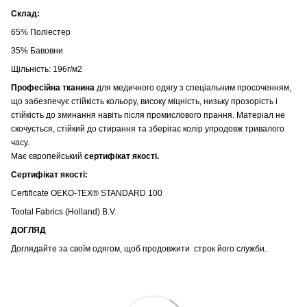
Склад:
65% Поліестер
35% Бавовни
Щільність: 196г/м2
Професійна тканина
для медичного одягу з спеціальним просоченням,
що забезпечує стійкість кольору
, високу міцність, низьку прозорість і
стійкість до зминання навіть після промислового прання. Матеріал не
скочується, стійкий до стирання та зберігає колір упродовж тривалого
часу.
Має європейський
сертифікат якості.
Сертифікат якості:
Certificate OEKO-TEX® STANDARD 100
Tootal Fabrics (Holland) B.V.
ДОГЛЯД
Доглядайте за своїм одягом, щоб продовжити строк його служби.