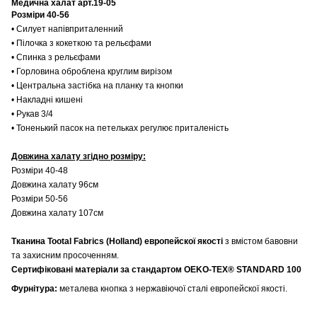
Медична халат арт.19-05
Розміри 40-56
• Силует напівприталенний
• Пілочка з кокеткою та рельєфами
• Спинка з рельєфами
• Горловина оброблена круглим вирізом
• Центральна застібка на планку та кнопки
• Накладні кишені
• Рукав 3/4
• Тоненький пасок на петельках регулює приталеність
Довжина халату згідно розміру:
Розміри 40-48
Довжина халату 96см
Розміри 50-56
Довжина халату 107см
Тканина Tootal Fabrics (Holland) европейскої якості
з вмістом бавовни
та захисним просоченням.
Сертифіковані матеріали за стандартом OEKO-TEX® STANDARD 100
Фурнітура:
металева кнопка з нержавіючої сталі европейскої якості.