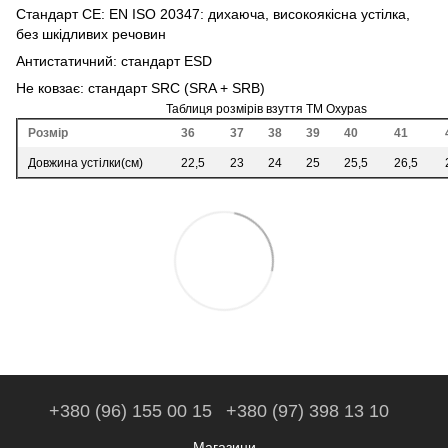
Стандарт CE: EN ISO 20347: дихаюча, високоякісна устілка,
без шкідливих речовин
Антистатичний: стандарт ESD
Не ковзає: стандарт SRC (SRA + SRB)
Таблиця розмірів взуття ТМ Oxypas
Розмір
36
37
38
39
40
41
Довжина устілки(см)
22,5
23
24
25
25,5
26,5
+380 (96) 155 00 15
+380 (97) 398 13 10
Магазини