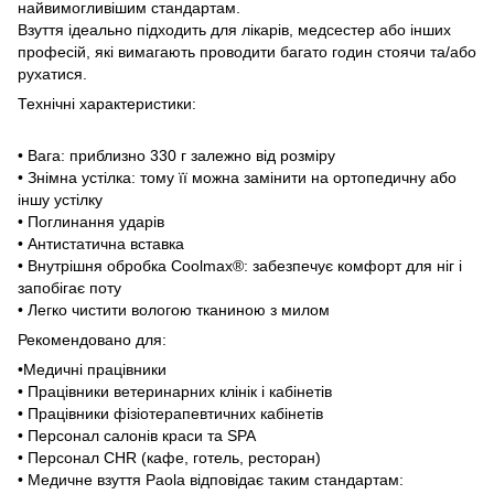
найвимогливішим стандартам.
Взуття ідеально підходить для лікарів, медсестер або інших
професій, які вимагають проводити багато годин стоячи та/або
рухатися.
Технічні характеристики:
• Вага: приблизно 330 г залежно від розміру
• Знімна устілка: тому її можна замінити на ортопедичну або
іншу устілку
• Поглинання ударів
• Антистатична вставка
• Внутрішня обробка Coolmax®: забезпечує комфорт для ніг і
запобігає поту
• Легко чистити вологою тканиною з милом
Рекомендовано для:
•Медичні працівники
• Працівники ветеринарних клінік і кабінетів
• Працівники фізіотерапевтичних кабінетів
• Персонал салонів краси та SPA
• Персонал CHR (кафе, готель, ресторан)
• Медичне взуття Paola відповідає таким стандартам: