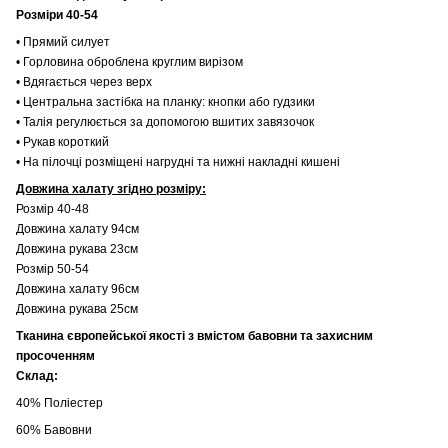
Розміри 40-54
• Прямий силует
• Горловина оброблена круглим вирізом
• Вдягається через верх
• Центральна застібка на планку: кнопки або гудзики
• Талія регулюється за допомогою вшитих завязочок
• Рукав короткий
• На пілочці розміщені нагрудні та нижні накладні кишені
Довжина халату згідно розміру:
Розмір 40-48
Довжина халату 94см
Довжина рукава 23см
Розмір 50-54
Довжина халату 96см
Довжина рукава 25см
Тканина європейської якості з вмістом бавовни та захисним
просоченням
Склад:
40% Поліестер
60% Бавовни