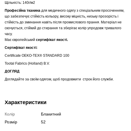
Щільність: 140г/м2
Професійна тканина
для медичного одягу з спеціальним просоченням,
що забезпечує стійкість кольору
, високу міцність, низьку прозорість і
стійкість до зминання навіть після промислового прання. Матеріал не
скочується, стійкий до стирання та зберігає колір упродовж тривалого
часу.
Має європейський
сертифікат якості.
Сертифікат якості:
Certificate OEKO-TEX® STANDARD 100
Tootal Fabrics (Holland) B.V.
ДОГЛЯД
Доглядайте за своїм одягом, щоб продовжити строк його служби.
Характеристики
Колір
Блакитний
Розмір
52