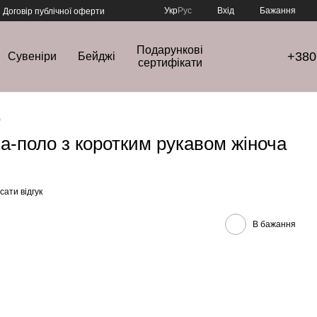
Укр
Рус
Вхід
Бажання
Договір публічної оферти
Подарункові
+380
Сувеніри
Бейджі
сертифікати
о
-поло з коротким рукавом жіноча
ати відгук
В бажання