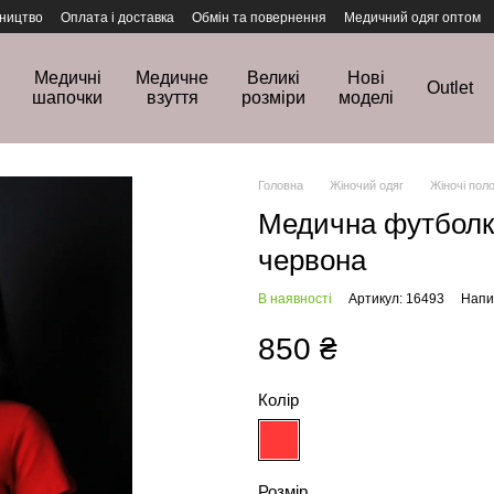
ництво
Оплата і доставка
Обмін та повернення
Медичний одяг оптом
Медичні
Медичне
Великі
Нові
Outlet
шапочки
взуття
розміри
моделі
Головна
Жіночий одяг
Жіночі пол
Медична футболка
червона
В наявності
Артикул: 16493
Напис
850 ₴
Колір
Розмір