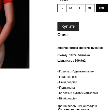
S
M
L
XL
XXL
Купити
Опис
Жіноче поло з кротким рукавом
Склад : 100% бавовна
Щільність : 200г/м2
• Планка з ґудзиками в тон
• Полотно піке
• Бічні розрізи
• Приталена
• Короткий рукав з манжетом
• Бічні розрізи
Країна виробник Бангладеш
Характеристики