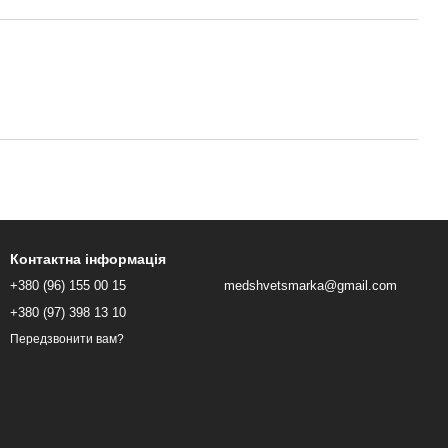
Контактна інформація
+380 (96) 155 00 15
medshvetsmarka@gmail.com
+380 (97) 398 13 10
Передзвонити вам?