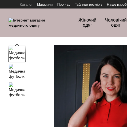
Перейти до основного контенту
Каталог
Магазини
Про нас
Таблиця розмірів
Наше вироб
Політика конфіденційності
Жіночий
Чоловічий
одяг
одяг