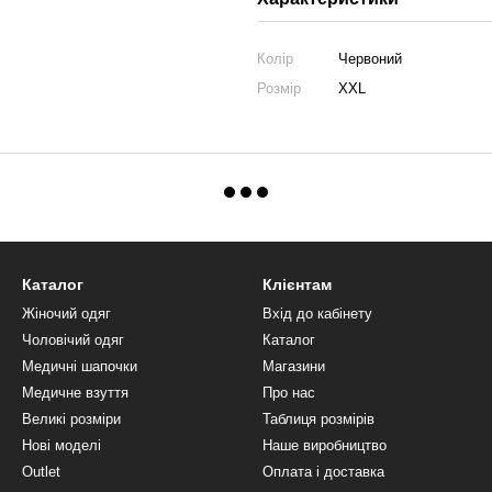
Колір
Червоний
Розмір
XXL
Каталог
Клієнтам
Жіночий одяг
Вхід до кабінету
Чоловічий одяг
Каталог
Медичні шапочки
Магазини
Медичне взуття
Про нас
Великі розміри
Таблиця розмірів
Нові моделі
Наше виробництво
Outlet
Оплата і доставка