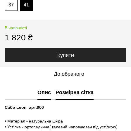
37
41
В наявності
1 820 ₴
Купити
До обраного
Опис
Розмірна сітка
Сабо Leon арт.900
• Матеріал - натуральна шкіра
• Устілка - ортопедична( гелевий наповнювач під устілкою)