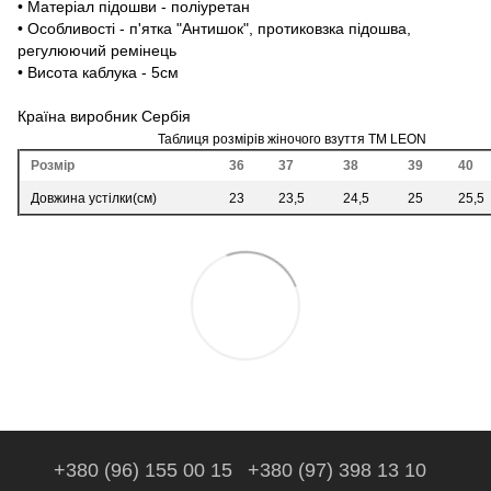
• Матеріал підошви - поліуретан
• Особливості - п'ятка "Антишок", протиковзка підошва,
регулюючий ремінець
• Висота каблука - 5см
Країна виробник Сербія
Таблиця розмірів жіночого взуття ТМ LEON
Розмір
36
37
38
39
40
Довжина устілки(см)
23
23,5
24,5
25
25,5
+380 (96) 155 00 15
+380 (97) 398 13 10