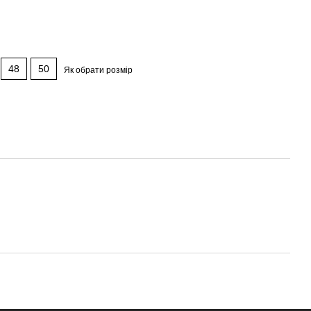
48
50
Як обрати розмір