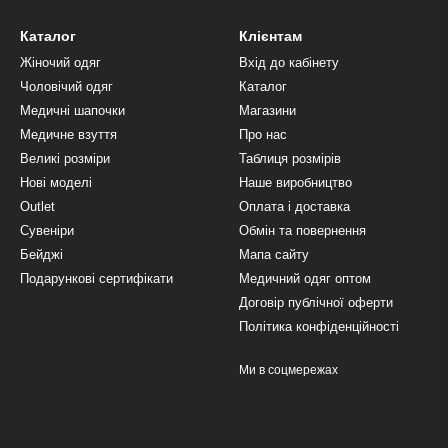
Каталог
Клієнтам
Жіночий одяг
Вхід до кабінету
Чоловічий одяг
Каталог
Медичні шапочки
Магазини
Медичне взуття
Про нас
Великі розміри
Таблиця розмірів
Нові моделі
Наше виробництво
Outlet
Оплата і доставка
Сувеніри
Обмін та повернення
Бейджі
Мапа сайту
Подарункові сертифікати
Медичний одяг оптом
Договір публічної оферти
Політика конфіденційності
Ми в соцмережах