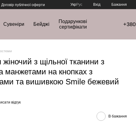
Укр
Рус
Вхід
Бажання
Договір публічної оферти
Подарункові
+380
Сувеніри
Бейджі
сертифікати
костюми
жіночий з щільної тканини з
а манжетами на кнопках з
ами та вишивкою Smile бежевий
исати відгук
В бажання