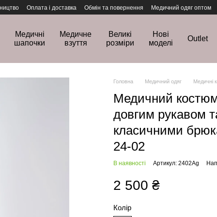
ництво
Оплата і доставка
Обмін та повернення
Медичний одяг оптом
Медичні
Медичне
Великі
Нові
Outlet
шапочки
взуття
розміри
моделі
Головна
Медичний одяг
Медичні 
Медичний костюм 
довгим рукавом т
класичними брюк
24-02
В наявності
Артикул: 2402Ag
Нап
2 500 ₴
Колір