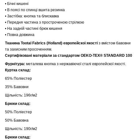
• Бічні кишені
• В поясі по спинці вшита резинка
• Застібка: кнопка та блискавка
• Передня частина з простроченою стрілкою
• На задній частині брюк кишеня
• Повна довжина
Тканина Tootal Fabrics (Holland) европейскої якості
з вмістом бавовни
та захисним просоченням.
Сертифіковані матеріали за стандартом OEKO-TEX® STANDARD 100
Фурнітура:
металева кнопка з нержавіючої сталі европейскої якості.
Куртка склад:
65% Поліестер
35% Бавовни
Щільність: 196г/м2
Брюки склад:
50% Поліестер
50% Бавовна
Щільність: 190г/м2
Брюки склад: