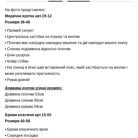
На фото представлені :
Медична куртка арт.19-12
Розміри 38-46
• Прямий силует
• Центральна застібка на планку та кнопки
• Пілочка має нагрудну накладну кишеню та дві накладні кишені знизу
• Спинка подовжена відносно пілочки
• Бічні розрізи
• Комір стійка
• На спинці в бічні шви вставлений пояс, який застібається на кнопки і
може регулювати приталеність.
• Рукав довгий
Довжина куртки згідно розміру:
Довжина пілочки 53см
Довжина спинки 66см
Довжина рукава 58см
Брюки класичні арт.15-02
Розміри 40-58
• Брюки класичного крою
• Середня посадка