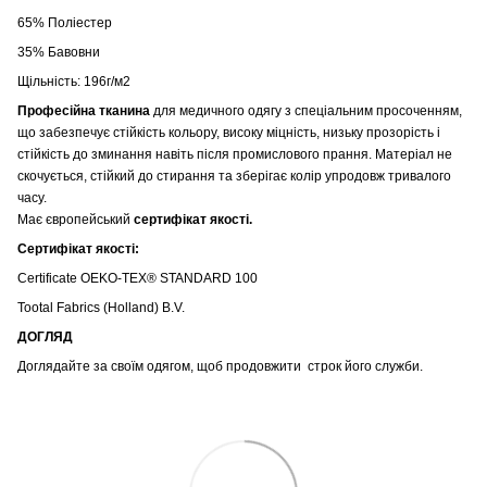
65% Поліестер
35% Бавовни
Щільність: 196г/м2
Професійна тканина
для медичного одягу з спеціальним просоченням,
що забезпечує стійкість кольору,
високу міцність, низьку прозорість і
стійкість до зминання навіть після промислового прання. Матеріал не
скочується, стійкий до стирання та зберігає колір упродовж тривалого
часу.
Має європейський
сертифікат якості.
Сертифікат якості:
Certificate OEKO-TEX® STANDARD 100
Tootal Fabrics (Holland) B.V.
ДОГЛЯД
Доглядайте за своїм одягом, щоб продовжити строк його служби.