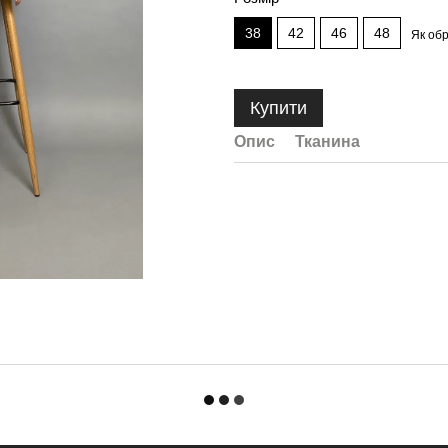
38
42
46
48
Як об
Купити
Опис
Тканина