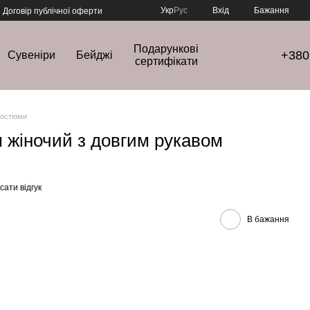
Укр
Рус
Вхід
Бажання
Договір публічної оферти
Подарункові
+380
Сувеніри
Бейджі
сертифікати
костюми
 жіночий з довгим рукавом
ати відгук
В бажання