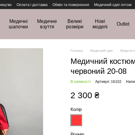
ництво
Оплата і доставка
Обмін та повернення
Медичний одяг оптом
Медичні
Медичне
Великі
Нові
Outlet
шапочки
взуття
розміри
моделі
Головна
Медичний одяг
Медичні 
Медичний костюм
червоний 20-08
В наявності
Артикул: 16102
Напис
2 300 ₴
Колір
Розмір