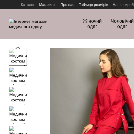
Перейти до основного контенту
Каталог
Магазини
Про нас
Таблиця розмірів
Наше вироб
Політика конфіденційності
Жіночий
Чоловічий
одяг
одяг