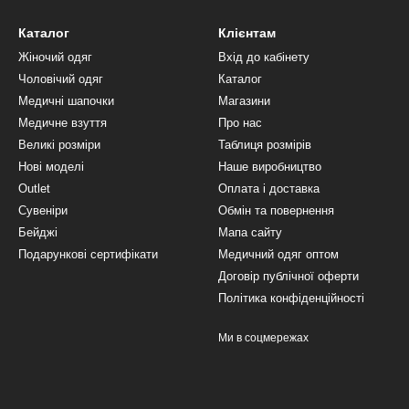
Каталог
Клієнтам
Жіночий одяг
Вхід до кабінету
Чоловічий одяг
Каталог
Медичні шапочки
Магазини
Медичне взуття
Про нас
Великі розміри
Таблиця розмірів
Нові моделі
Наше виробництво
Outlet
Оплата і доставка
Сувеніри
Обмін та повернення
Бейджі
Мапа сайту
Подарункові сертифікати
Медичний одяг оптом
Договір публічної оферти
Політика конфіденційності
Ми в соцмережах