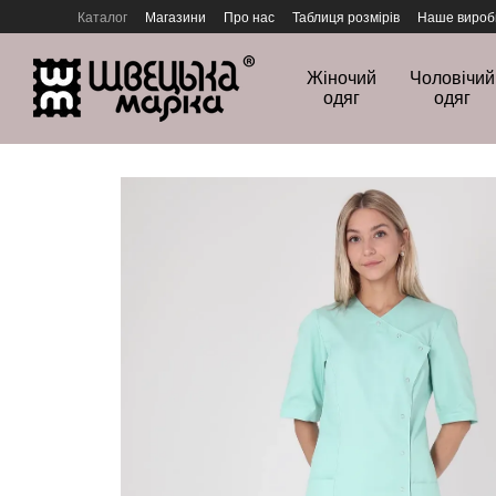
Перейти до основного контенту
Каталог
Магазини
Про нас
Таблиця розмірів
Наше вироб
Політика конфіденційності
Жіночий
Чоловічий
одяг
одяг