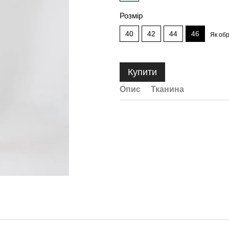
Розмір
40
42
44
46
Як об
Купити
Опис
Тканина