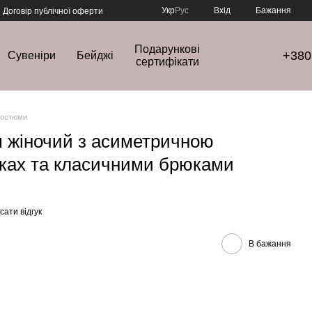
Укр
Рус
Вхід
Бажання
Договір публічної оферти
Подарункові
+380
Сувеніри
Бейджі
сертифікати
костюми
 жіночий з асиметричною
пках та класичними брюками
ати відгук
В бажання