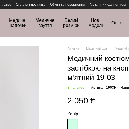
ництво
Оплата і доставка
Обмін та повернення
Медичний одяг оптом
Медичні
Медичне
Великі
Нові
Outlet
шапочки
взуття
розміри
моделі
Головна
Медичний одяг
Медичні 
Медичний костюм
застібкою на кно
м'ятний 19-03
В наявності
Артикул: 1903F
Напис
2 050 ₴
Колір