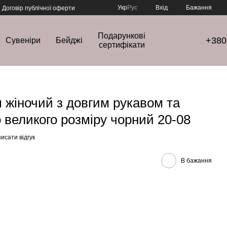
Укр
Рус
Вхід
Бажання
Договір публічної оферти
Подарункові
+380
Сувеніри
Бейджі
сертифікати
жіночий з довгим рукавом та
великого розміру чорний 20-08
исати відгук
В бажання