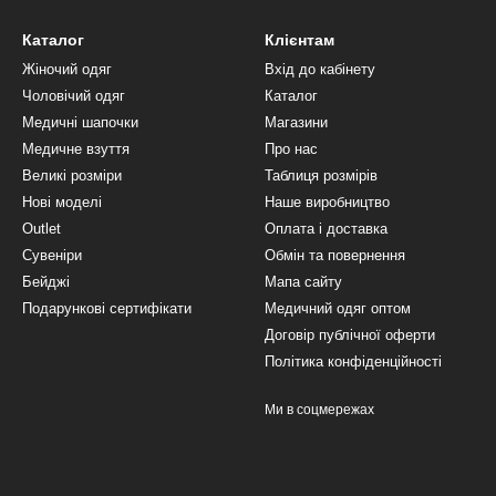
Каталог
Клієнтам
Жіночий одяг
Вхід до кабінету
Чоловічий одяг
Каталог
Медичні шапочки
Магазини
Медичне взуття
Про нас
Великі розміри
Таблиця розмірів
Нові моделі
Наше виробництво
Outlet
Оплата і доставка
Сувеніри
Обмін та повернення
Бейджі
Мапа сайту
Подарункові сертифікати
Медичний одяг оптом
Договір публічної оферти
Політика конфіденційності
Ми в соцмережах