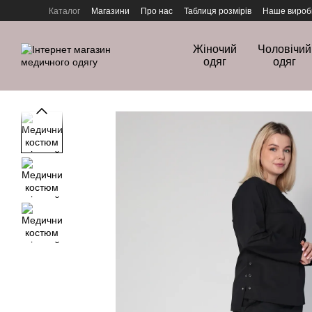
Перейти до основного контенту
Каталог
Магазини
Про нас
Таблиця розмірів
Наше вироб
Політика конфіденційності
Жіночий
Чоловічий
одяг
одяг