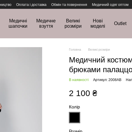
ництво
Оплата і доставка
Обмін та повернення
Медичний одяг оптом
Медичні
Медичне
Великі
Нові
Outlet
шапочки
взуття
розміри
моделі
Головна
Великі розміри
Медичний костюм 
брюками палаццо 
В наявності
Артикул: 2008AB
Нап
2 100 ₴
Колір
Розмір